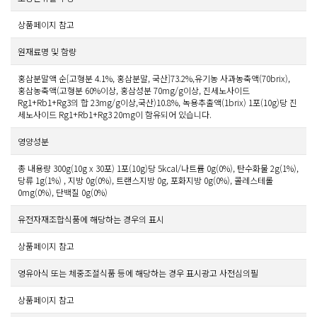
상품페이지 참고
원재료명 및 함량
홍삼분말액 순[고형분 4.1%, 홍삼분말, 국산]73.2%,유기농 사과농축액(70brix),
홍삼농축액(고형분 60%이상, 홍삼성분 70mg/g이상, 진세노사이드
Rg1+Rb1+Rg3의 합 23mg/g이상,국산)10.8%, 녹용추출액(1brix) 1포(10g)당 진
세노사이드 Rg1+Rb1+Rg3 20mg이 함유되어 있습니다.
영양성분
총 내용량 300g(10g x 30포) 1포(10g)당 5kcal/나트륨 0g(0%), 탄수화물 2g(1%),
당류 1g(1%) , 지방 0g(0%), 트랜스지방 0g, 포화지방 0g(0%), 콜레스테롤
0mg(0%), 단백질 0g(0%)
유전자재조합식품에 해당하는 경우의 표시
상품페이지 참고
영유아식 또는 체중조절식품 등에 해당하는 경우 표시광고 사전심의필
상품페이지 참고