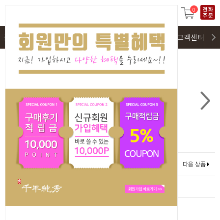
0
제품구매
SALE(회원전용)
이벤트 및 구매후기
고객센터
이전상품
다음 상품
0
3
홍삼스틱 프리미엄 순