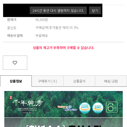
24
시간 동안 다시 열람하지 않습니다.
닫기
브랜드
천년순수 홍삼
판매가
98,000원
구매금액(추가옵션 제외)의 5%
포인트
배송비결제
무료배송
상품의 재고가 부족하여 구매할 수 없습니다.
상품정보
구매후기 ( 0 )
상품문의
배송/교환