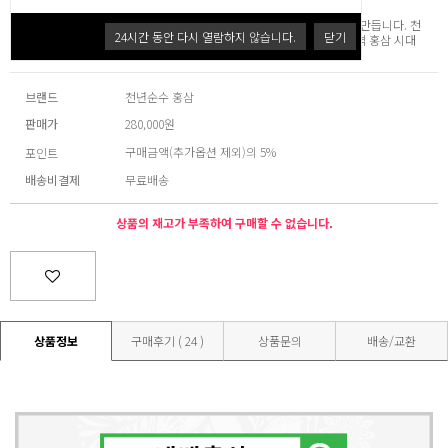
기술력이 진세노사이드 차이를, 바른 생각이 이로움과 효능의 차이를 만듭니다. 천
24
시간 동안 다시 열람하지 않습니다.
닫기
년의 품격을 순수하게 담았습니다. 귀한 분을 위한 최고의 선택, 고품격 홍삼 시대
를 열겠습니다.
브랜드
천년순수 홍삼
판매가
280,000원
구매금액(추가옵션 제외)의 5%
포인트
배송비결제
무료배송
상품의 재고가 부족하여 구매할 수 없습니다.
상품정보
구매후기 ( 24 )
상품문의
배송/교환