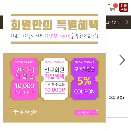
0
제품구매
SALE(회원전용)
이벤트 및 구매후기
고객센터
다음 상품
0
3
홍삼정 프리미엄 수