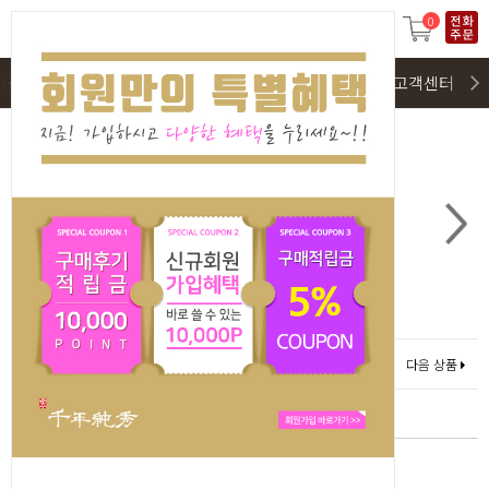
0
제품구매
SALE(회원전용)
이벤트 및 구매후기
고객센터
이전상품
다음 상품
2
3
홍삼진 프리미엄 수