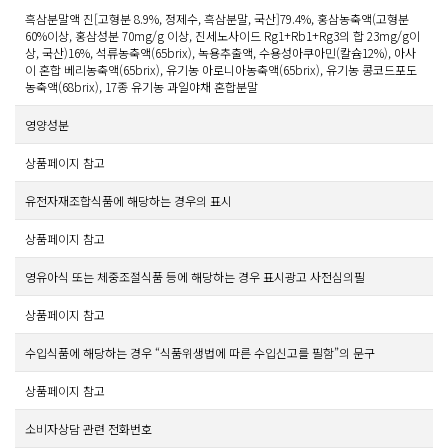
흑삼분말액 진[고형분 8.9%, 정제수, 흑삼분말, 국산]79.4%, 홍삼농축액(고형분
60%이상, 홍삼성분 70mg/g 이상, 진세노사이드 Rg1+Rb1+Rg3의 합 23mg/g이
상, 국산)16%, 석류농축액(65brix), 녹용추출액, 수용성아쿠아민(칼슘12%), 아사
이 혼합 베리농축액(65brix), 유기농 아로니아농축액(65brix), 유기농 콩코드포도
농축액(68brix), 17종 유기농 과일야채 혼합분말
영양성분
상품페이지 참고
유전자재조합식품에 해당하는 경우의 표시
상품페이지 참고
영유아식 또는 체중조절식품 등에 해당하는 경우 표시광고 사전심의필
상품페이지 참고
수입식품에 해당하는 경우 “식품위생법에 따른 수입신고를 필함”의 문구
상품페이지 참고
소비자상담 관련 전화번호