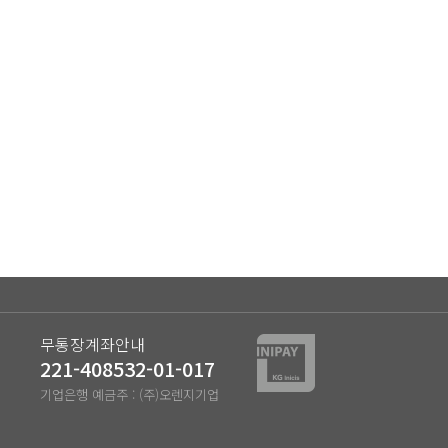
무통장계좌안내
221-408532-01-017
)
기업은행 예금주 : (주)오렌지기업