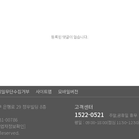
등록된 댓글이 없습니다.
메일무단수집거부
사이트맵
모바일버전
 은행로 29 정우빌딩 8층
고객센터
1522-0521
주말,공휴일 휴무
1-00786
평일 : 09:00~18:00(점심 11:50~12:50
사업자정보확인]
Reserved.