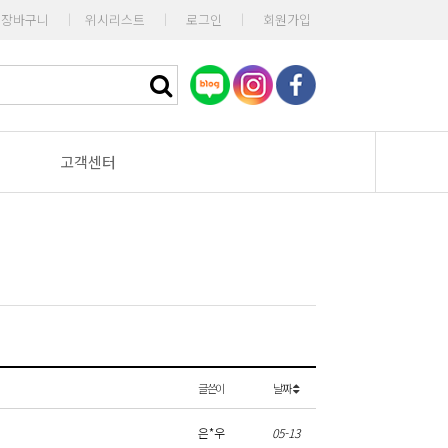
장바구니
|
위시리스트
|
로그인
|
회원가입
고객센터
글쓴이
날짜
은*우
05-13